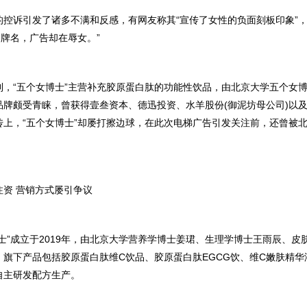
诉引发了诸多不满和反感，有网友称其“宣传了女性的负面刻板印象”，
品牌名，广告却在辱女。”
“五个女博士”主营补充胶原蛋白肽的功能性饮品，由北京大学五个女博
品牌颇受青睐，曾获得壹叁资本、德迅投资、水羊股份(御泥坊母公司)以
传上，“五个女博士”却屡打擦边球，在此次电梯广告引发关注前，还曾被北
 营销方式屡引争议
”成立于2019年，由北京大学营养学博士姜珺、生理学博士王雨辰、皮
，旗下产品包括胶原蛋白肽维C饮品、胶原蛋白肽EGCG饮、维C嫩肤精华
自主研发配方生产。