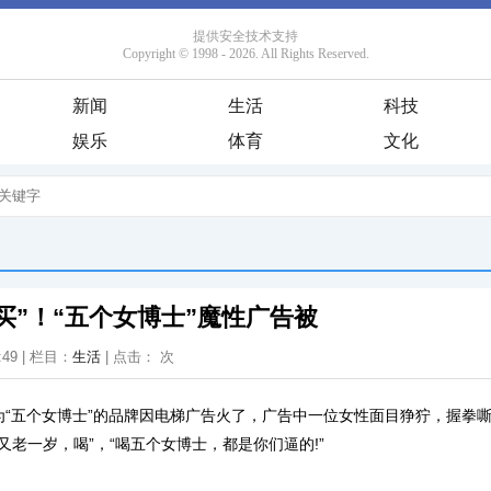
新闻
生活
科技
娱乐
体育
文化
买”！“五个女博士”魔性广告被
:49 | 栏目：
生活
| 点击：
次
为“五个女博士”的品牌因电梯广告火了，广告中一位女性面目狰狞，握拳嘶
“又老一岁，喝”，“喝五个女博士，都是你们逼的!”