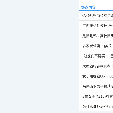
热点内容
这婚纱照新娘有点
广西烧烤竹签长1米
是鼠是鸭？高校鼠
多家餐馆卖“拍黄瓜
“姐妹们不要买”！“
大型银行存款利率
女子用餐被收700
马来西亚男子猥琐
5旬女子花21万打
为什么健身房不行