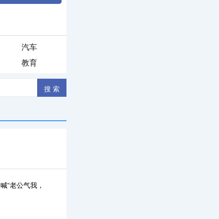
汽车
教育
喊“老公气我，