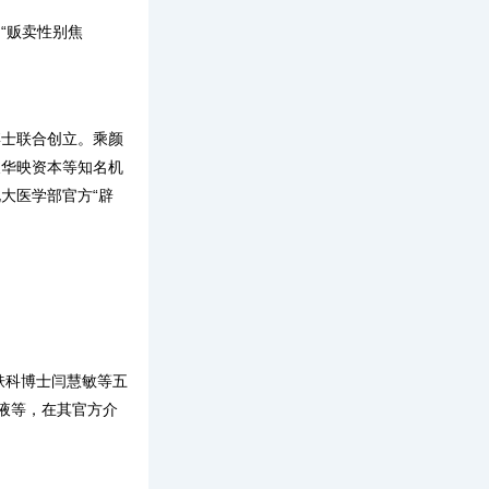
“贩卖性别焦
士联合创立。乘颜
及华映资本等知名机
大医学部官方“辟
肤科博士闫慧敏等五
液等，在其官方介