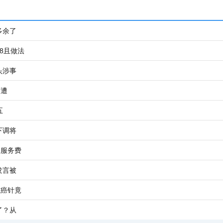
多余了
8且做法
头涉事
”遭
五
下调将
元服务费
发言被
抗癌针竟
了？从