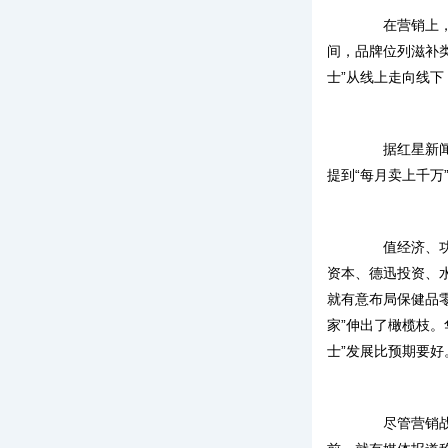
在营销上，“五
间，品牌位列滋补类
士”从线上走向线
据红星新闻，
提到“每月卖上千万
值经济、功能
资本、德迅投资、水
就有意布局保健品零
家”伸出了橄榄枝。
士”发展比预期要好
尽管营销战绩