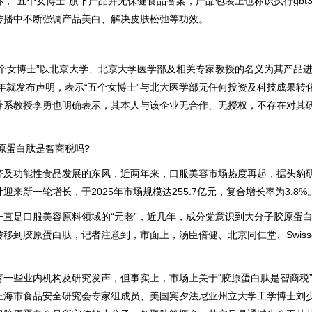
，“五个女博士”旗下产品并无保健食品备案，产品包装上也标识执行gbt3
传播中不断强调产品美白、解决皮肤松弛等功效。
女博士”以北京大学、北京大学医学部及相关专家教授的名义为其产品进
0年就发布声明，表示“五个女博士”与北大医学部无任何投资及科技成果转
养系教授李勇也明确表示，其本人与该企业无合作、无授权，不存在对其
原蛋白肽是智商税吗?
功能性食品发展的东风，近两年来，口服美容市场热度再起，据头豹
迎来新一轮增长，于2025年市场规模达255.7亿元，复合增长率为3.8%
是口服美容原料领域的“元老”，近几年，成分党意识到大分子胶原蛋白
移到胶原蛋白肽，记者注意到，市面上，汤臣倍健、北京同仁堂、Swiss
些业内机构及研究发声，但事实上，市场上关于“胶原蛋白肽是智商税”
上海市食品安全研究会专家组成员、美国宾夕法尼亚州立大学工学博士刘