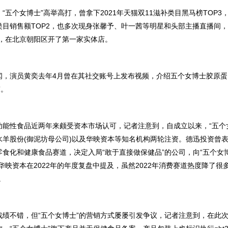
个女博士”高举高打，曾拿下2021年天猫双11滋补类目黑马榜TOP3，2
目销售额TOP2，也多次现身张馨予、叶一茜等明星和头部主播直播间，2
下，在北京朝阳区开了第一家实体店。
演员黄奕去年4月曾在其社交账号上发布视频，介绍五个女博士胶原蛋
”。
性食品近两年来颇受资本市场认可，记者注意到，自成立以来，“五个女
羊股份(御泥坊母公司)以及华映资本等知名机构两轮注资。德迅投资曾表示
食化和健康食品赛道，决定入局“敢于直接做保健品”的公司，向“五个女博
华映资本在2022年的年度复盘中提及，虽然2022年消费赛道热度降了很
。
不错，但“五个女博士”的营销方式屡屡引发争议，记者注意到，在此次