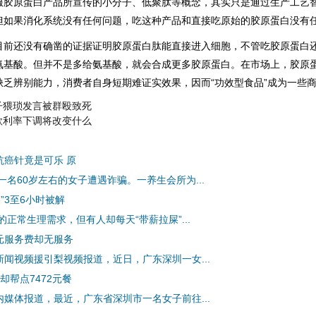
服胶原蛋白产品所宣传的小分子、低聚肽等概念，其实只是通过生产工艺
但如果消化系统没有任何问题，吃这种产品和直接吃原始的胶原蛋白没有
还没有确凿的证据证明胶原蛋白肽能直接进入细胞，不管吃胶原蛋白
氨基酸。但并不是多给氨基酸，就会合成更多胶原蛋白。在市场上，胶原
缺乏辨别能力，消费者自身短期难证实效果，因而“功效型食品”成为一些
子猥琐发言被群殴致死
款利率下调将改变什么
抗癌针竟是可乐 原
名60岁左右的女子遭遇诈骗。一养生会所为...
”3至6小时被解
正常生理需求，但有人却每天“带薪拉屎”...
0元服务费却无服务
新闻视频援引梨视频报道，近日，广东深圳一女...
却帮点7472元餐
内媒体报道，最近，广东省深圳市一名女子前往...