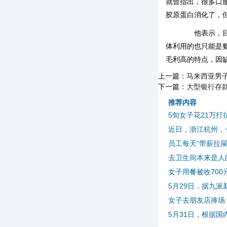
就曾指出，很多口
胶原蛋白消化了，
他表示，目前
体利用的也只能是
毛利高的特点，因
上一篇：
马来西亚男
下一篇：
大型银行存
推荐内容
5旬女子花21万打
近日，浙江杭州，一
员工每天“带薪拉屎
去卫生间本来是人的
女子用餐被收70
5月29日，据九派
女子去朋友店捧场 
5月31日，根据国