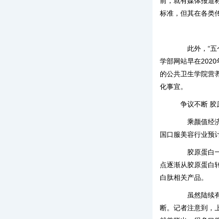
前，就有媒体报道称
标准，但其在各类
此外，“五个
学部网站早在202
的公共卫生学院营
化事宜。
争议不断 胶
乘颜值经济及
国口服美容行业预计
胶原蛋白一直
点逐渐从胶原蛋白转
白肽相关产品。
虽然陆续有一
断。记者注意到，