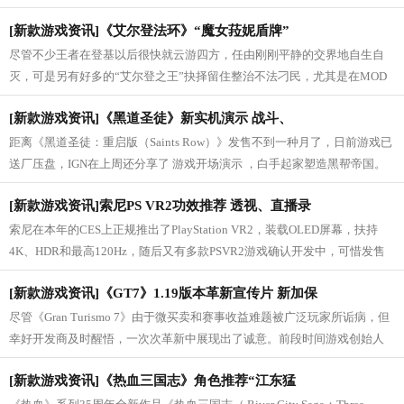
中，金乌带着炙热的辉光飞过大地，火罗...
[新款游戏资讯]《艾尔登法环》“魔女菈妮盾牌”
尽管不少王者在登基以后很快就云游四方，任由刚刚平静的交界地自生自
灭，可是另有好多的“艾尔登之王”抉择留住整治不法刁民，尤其是在MOD
作者的帮助下还便是那个花样百出。最...
[新款游戏资讯]《黑道圣徒》新实机演示 战斗、
距离《黑道圣徒：重启版（Saints Row）》发售不到一种月了，日前游戏已
送厂压盘，IGN在上周还分享了 游戏开场演示 ，白手起家塑造黑帮帝国。
近日，SPD Gaming又带来了一段25分钟的《黑...
[新款游戏资讯]索尼PS VR2功效推荐 透视、直播录
索尼在本年的CES上正规推出了PlayStation VR2，装载OLED屏幕，扶持
4K、HDR和最高120Hz，随后又有多款PSVR2游戏确认开发中，可惜发售
日期于今为迷。当前索尼推出了PS VR2的一系列新功效，全体...
[新款游戏资讯]《GT7》1.19版本革新宣传片 新加保
尽管《Gran Turismo 7》由于微买卖和赛事收益难题被广泛玩家所诟病，但
幸好开发商及时醒悟，一次次革新中展现出了诚意。前段时间游戏创始人
山内一典分享了《GT7》三辆新款汽车剪影...
[新款游戏资讯]《热血三国志》角色推荐“江东猛