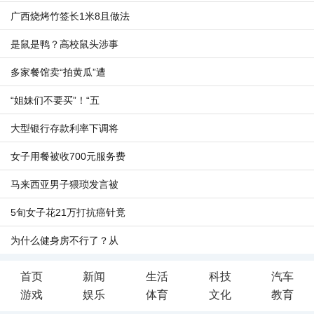
广西烧烤竹签长1米8且做法
是鼠是鸭？高校鼠头涉事
多家餐馆卖“拍黄瓜”遭
“姐妹们不要买”！“五
大型银行存款利率下调将
女子用餐被收700元服务费
马来西亚男子猥琐发言被
5旬女子花21万打抗癌针竟
为什么健身房不行了？从
首页
新闻
生活
科技
汽车
游戏
娱乐
体育
文化
教育