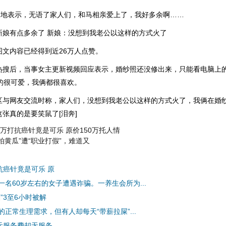
醋”地表示，无语了家人们，和马相亲爱上了，我好多余啊……
有点多余了 新娘：没想到我老公以这样的方式火了
内容已经得到近26万人点赞。
后，当事女主更新视频回应表示，婚纱照还没修出来，只能看电脑上
的很可爱，我俩都很喜欢。
网友交流时称，家人们，没想到我老公以这样的方式火了，我俩在婚
张真的是要笑鼠了[泪奔]
1万打抗癌针竟是可乐 原价150万托人情
拍黄瓜”遭“职业打假”，难道又
抗癌针竟是可乐 原
名60岁左右的女子遭遇诈骗。一养生会所为...
”3至6小时被解
正常生理需求，但有人却每天“带薪拉屎”...
0元服务费却无服务