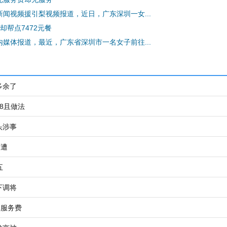
新闻视频援引梨视频报道，近日，广东深圳一女...
却帮点7472元餐
内媒体报道，最近，广东省深圳市一名女子前往...
多余了
8且做法
头涉事
”遭
五
下调将
元服务费