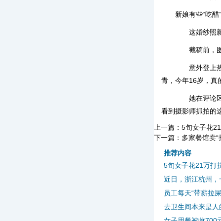
新娘有些“吃
这婚纱照新娘
截稿前，图文
意外登上热搜
青，今年16岁，真
她在评论区与
看到摄影师抓拍的这
上一篇：
5旬女子花2
下一篇：
多家餐馆卖“
推荐内容
5旬女子花21万打
近日，浙江杭州，一
员工每天“带薪拉屎
去卫生间本来是人的
女子用餐被收70