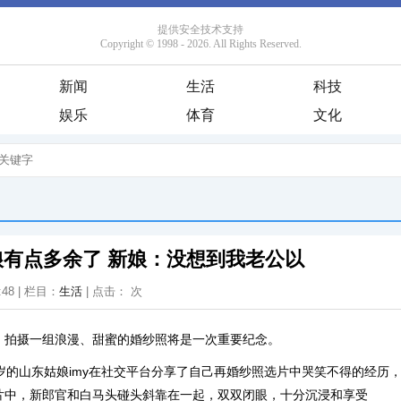
新闻
生活
科技
娱乐
体育
文化
有点多余了 新娘：没想到我老公以
:48 | 栏目：
生活
| 点击：
次
，拍摄一组浪漫、甜蜜的婚纱照将是一次重要纪念。
的山东姑娘imy在社交平台分享了自己再婚纱照选片中哭笑不得的经历
片中，新郎官和白马头碰头斜靠在一起，双双闭眼，十分沉浸和享受