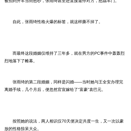
被拍到开车当街怒吵，张雨绮甚至还直接逼停对方，怒踹车门。
自此，张雨绮性格火爆的标签，就这样撕不掉了。
而最终这段婚姻仅维持了三年多，就在男方的PC事件中轰轰烈
烈地落下了帷幕。
张雨绮的第二段婚姻，同样是闪婚——当时她与王全安办理完
离婚手续，几个月后，便忽然官宣嫁给了“富豪”袁巴元。
按照她的说法，两人相识仅70天便决定共度一生，又一次以豪
放的性格惊呆大众。