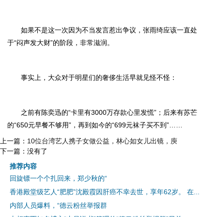
如果不是这一次因为不当发言惹出争议，张雨绮应该一直处
于“闷声发大财”的阶段，非常滋润。
事实上，大众对于明星们的奢侈生活早就见怪不怪：
之前有陈奕迅的“卡里有3000万存款心里发慌”；后来有苏芒
的“650元早餐不够用”，再到如今的“699元袜子买不到”……
上一篇：
10位台湾艺人携子女做公益，林心如女儿出镜，庾
下一篇：没有了
推荐内容
回旋镖一个个扎回来，郑少秋的“
香港殿堂级艺人“肥肥”沈殿霞因肝癌不幸去世，享年62岁。 在...
内部人员爆料，“德云粉丝举报群