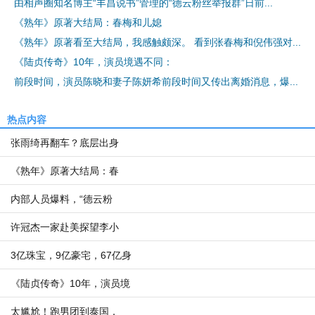
由相声圈知名博主“丰昌说书”管理的“德云粉丝举报群”日前...
《熟年》原著大结局：春梅和儿媳
《熟年》原著看至大结局，我感触颇深。 看到张春梅和倪伟强对...
《陆贞传奇》10年，演员境遇不同：
前段时间，演员陈晓和妻子陈妍希前段时间又传出离婚消息，爆...
热点内容
张雨绮再翻车？底层出身
《熟年》原著大结局：春
内部人员爆料，“德云粉
许冠杰一家赴美探望李小
3亿珠宝，9亿豪宅，67亿身
《陆贞传奇》10年，演员境
太尴尬！跑男团到泰国，