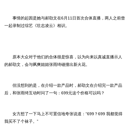
事情的起因是她与郝劭文在6月11日首次合体直播，两人之前曾
一起录制过综艺《壮志凌云》相识。
原本大众对于他们的合体很是惊喜，以为向来以真诚直播示人
的郝劭文，会与飒爽姐姐张雨绮碰撞出新火花。
但没想到的是，在介绍一款产品时，郝劭文在介绍完一款产品
后，和张雨绮互动时问了一句：699元这个价格可以吗？
女方想了一下马上不可置信地夸张说道：“699？699 我都觉得
我买不了个袜子。”