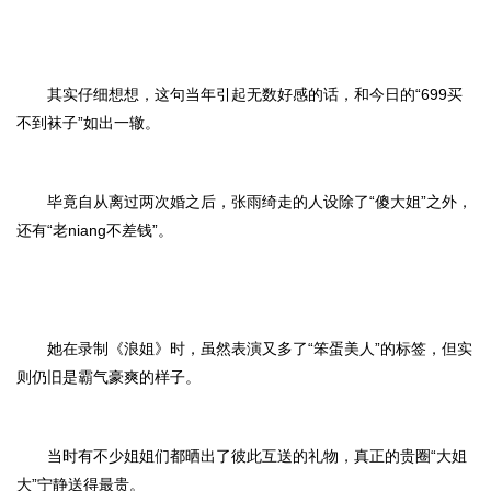
其实仔细想想，这句当年引起无数好感的话，和今日的“699买
不到袜子”如出一辙。
毕竟自从离过两次婚之后，张雨绮走的人设除了“傻大姐”之外，
还有“老niang不差钱”。
她在录制《浪姐》时，虽然表演又多了“笨蛋美人”的标签，但实
则仍旧是霸气豪爽的样子。
当时有不少姐姐们都晒出了彼此互送的礼物，真正的贵圈“大姐
大”宁静送得最贵。