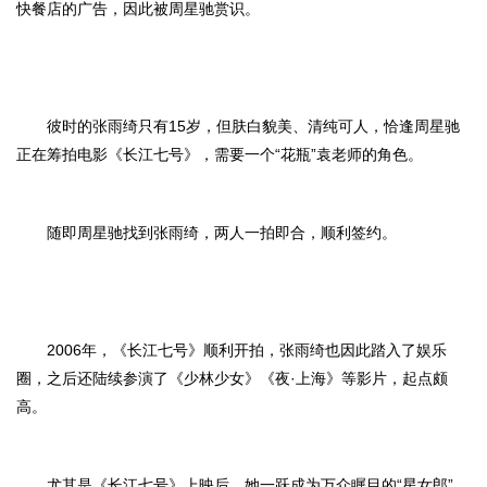
快餐店的广告，因此被周星驰赏识。
彼时的张雨绮只有15岁，但肤白貌美、清纯可人，恰逢周星驰
正在筹拍电影《长江七号》，需要一个“花瓶”袁老师的角色。
随即周星驰找到张雨绮，两人一拍即合，顺利签约。
2006年，《长江七号》顺利开拍，张雨绮也因此踏入了娱乐
圈，之后还陆续参演了《少林少女》《夜·上海》等影片，起点颇
高。
尤其是《长江七号》上映后，她一跃成为万众瞩目的“星女郎”，