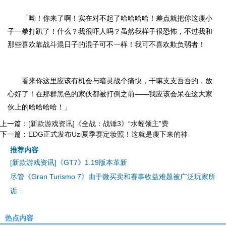
「呦！你来了啊！实在对不起了哈哈哈哈！差点就把你这瘦小
子一拳打趴了！什么？我很吓人吗？虽然我样子很恐怖，不过我和
那些喜欢靠战斗混日子的混子可不一样！我可不喜欢欺负弱者！
看来你这里应该有机会与暗灵战个痛快，干嘛支支吾吾的，放
心好了！在那群黑色的家伙都被打倒之前——我应该会呆在这大家
伙上的哈哈哈哈！」
上一篇：
[新款游戏资讯]《全战：战锤3》“水蛭领主”费
下一篇：
EDG正式发布Uzi夏季赛定妆照！这就是瘦下来的神
推荐内容
[新款游戏资讯]《GT7》1.19版本革新
尽管《Gran Turismo 7》由于微买卖和赛事收益难题被广泛玩家所
诟...
热点内容