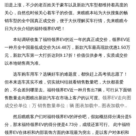
旧是上涨，不少的老百姓关于豪车以及新款汽车型都维持着高度的
关心，自然也时候关心着车子的价值。来瞧瞧本站为大伙搜集的畅
销车型的全中国真正成交价，便于大伙理解买车行情，先来瞧瞧今
日为大伙介绍的福特领界EV吧！
本站调研收集了福特领界EV的近一年的真正成交价，领界EV近
一种月全中国最低成交价为16.48万，新款汽车最高现款优惠1.50万
元，新款汽车第一大打折达到9.17折！价值仅供参考，实质成交价
以本地销售商为准。
选车购车用车？选辆好车的难题度，都快赶上高考填志愿了！
但本来选车其实不难，切实就纠结就看销售数量吧，大伙都喜爱
的，不会差到哪里去。福特领界EV近一种月售出7辆，可行从下面销
领界EV走向图
售数量走向图瞧出新款汽车在市场上客户的认可度。
成交价单位：万 销售数量单位：辆 图表加载中.. 图表加载中..
然后瞧瞧客户们对福特领界EV的评价吧，假如概括得分满分是5
分，那末福特领界EV的得分便是4.73分，成绩还算可行。 此中福特
领界EV在体积和内部装饰方面的体现最为突出，是以客户对体积和