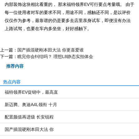
内部装饰这块相比看重的， 那末福特领界EV可行要点考量哦。 由于
每一位使用者对车的要求不同，用途不同，感触还不同，是以评价
仅仅作为参考，最靠谱的仍是要多去店里亲身试车，即便没有办法
上路试驾，也要在车内多坐坐，好好感触下。
上一篇：
国产插混硬刚本田大法 你更喜爱谁
下一篇：
瞧完你会纠结吗？ 理想L8静态实拍体会
推荐内容
热点内容
福特领界EV促销中，最高直
新迈腾、奥迪A4L领衔 十月
配置颜值再进级 长安锐程
国产插混硬刚本田大法 你